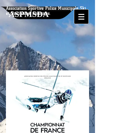
Association Sportive Police Municipale Ski
ASPMSDA
et Disciplines Associées.